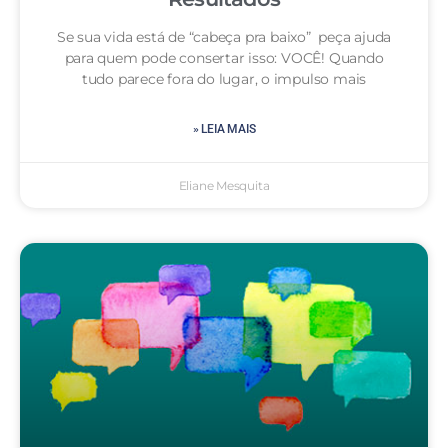
Se sua vida está de “cabeça pra baixo” peça ajuda
para quem pode consertar isso: VOCÊ! Quando
tudo parece fora do lugar, o impulso mais
» LEIA MAIS
Eliane Mesquita