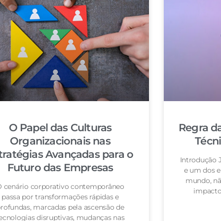
O Papel das Culturas
Regra da
Organizacionais nas
Técn
tratégias Avançadas para o
Introdução 
Futuro das Empresas
e um dos e
mundo, nã
 cenário corporativo contemporâneo
impacto
passa por transformações rápidas e
rofundas, marcadas pela ascensão de
ecnologias disruptivas, mudanças nas