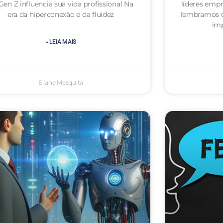
Gen Z influencia sua vida profissional Na
líderes emp
era da hiperconexão e da fluidez
lembramos d
im
» LEIA MAIS
Eliane Mesquita