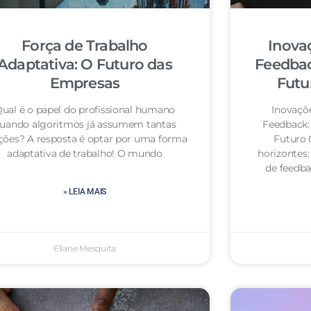
Força de Trabalho
Inova
Adaptativa: O Futuro das
Feedbac
Empresas
Futu
ual é o papel do profissional humano
Inovaçõ
uando algoritmos já assumem tantas
Feedback:
ções? A resposta é optar por uma forma
Futuro 
adaptativa de trabalho! O mundo
horizontes:
de feedba
» LEIA MAIS
Eliane Mesquita