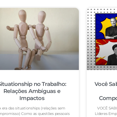
Situationship no Trabalho:
Você Sab
Relações Ambíguas e
Impactos
Compo
A era das situationships (relações sem
VOCÊ SABIA
mpromisso) Como as questões pessoais
Líderes Emp