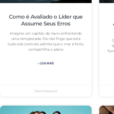
Como é Avaliado o Líder que
Assume Seus Erros
Imagine um capitão de navio enfrentando
uma tempestade. Ele não finge que está
Q
tudo sob controle; admite que o mar é forte,
q
compartilha o plano
fun
» LEIA MAIS
Eliane Mesquita