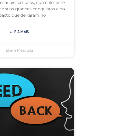
resariais famosos, normalmente
e suas grandes conquistas e do
pacto que deixaram no
» LEIA MAIS
Eliane Mesquita