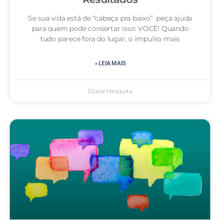
Se sua vida está de “cabeça pra baixo” peça ajuda
para quem pode consertar isso: VOCÊ! Quando
tudo parece fora do lugar, o impulso mais
» LEIA MAIS
Eliane Mesquita