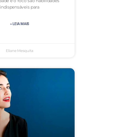
dade e o foco são habilidades
indispensáveis para
» LEIA MAIS
Eliane Mesquita