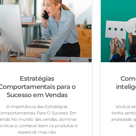
Estratégias
Como
Comportamentais para o
inteli
Sucesso em Vendas
A Importância das Estratégias
Você já s
omportamentais Para O Sucesso Em
tenha senti
enda No mundo das vendas, dominar
ansiedade 
écnicas e conhecer bem os produtos é
ao 
essencial, mas não