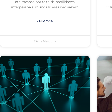
até mesmo por falta de habilidades
interpessoais, muitos líderes não sabem
col
» LEIA MAIS
Eliane Mesquita