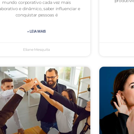
produtivi
mundo corporativo cada vez mais
aborativo e dinâmico, saber influenciar e
conquistar pessoas é
» LEIA MAIS
Eliane Mesquita