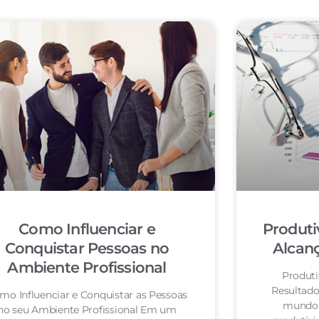
Como Influenciar e
Produti
Conquistar Pessoas no
Alcanç
Ambiente Profissional
Produti
Resultad
mo Influenciar e Conquistar as Pessoas
mundo 
no seu Ambiente Profissional Em um