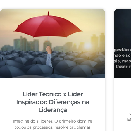
Líder Técnico x Líder
Inspirador: Diferenças na
Liderança
E
Imagine dois líderes. O primeiro domina
todos os processos, resolve problemas