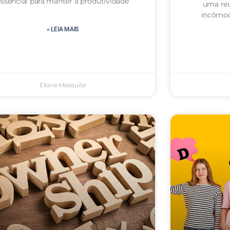
essencial para manter a produtividade
uma reu
incômod
» LEIA MAIS
Eliane Mesquita