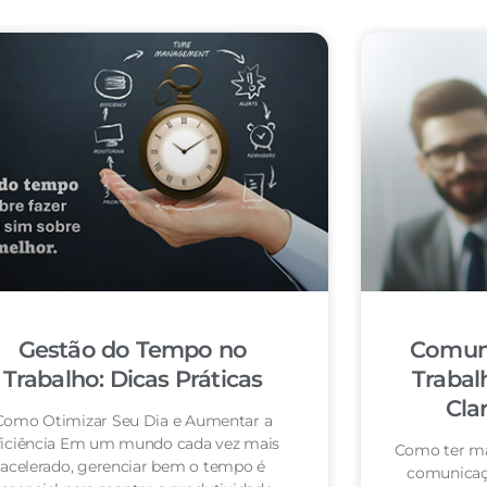
Gestão do Tempo no
Comuni
Trabalho: Dicas Práticas
Trabal
Cla
Como Otimizar Seu Dia e Aumentar a
ficiência Em um mundo cada vez mais
Como ter mai
acelerado, gerenciar bem o tempo é
comunicaçã