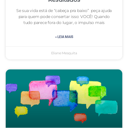
Se sua vida está de “cabeça pra baixo” peça ajuda
para quem pode consertar isso: VOCÊ! Quando
tudo parece fora do lugar, o impulso mais
» LEIA MAIS
Eliane Mesquita