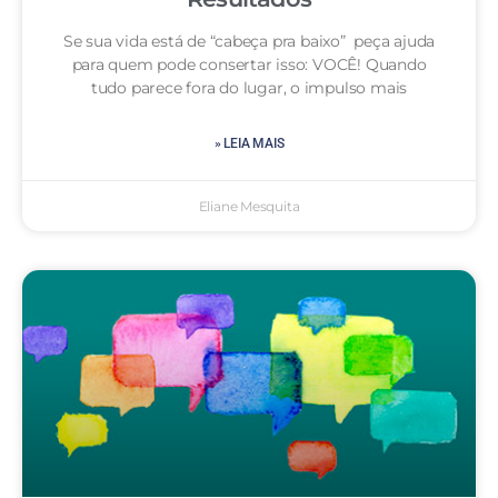
Se sua vida está de “cabeça pra baixo” peça ajuda
para quem pode consertar isso: VOCÊ! Quando
tudo parece fora do lugar, o impulso mais
» LEIA MAIS
Eliane Mesquita