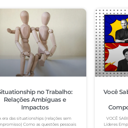
Situationship no Trabalho:
Você Sab
Relações Ambíguas e
Impactos
Compo
A era das situationships (relações sem
VOCÊ SABIA
mpromisso) Como as questões pessoais
Líderes Emp