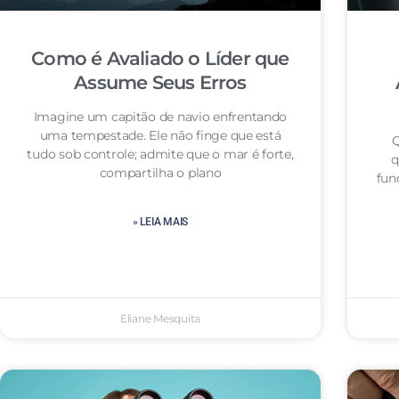
Como é Avaliado o Líder que
Assume Seus Erros
Imagine um capitão de navio enfrentando
uma tempestade. Ele não finge que está
Q
tudo sob controle; admite que o mar é forte,
q
compartilha o plano
fun
» LEIA MAIS
Eliane Mesquita