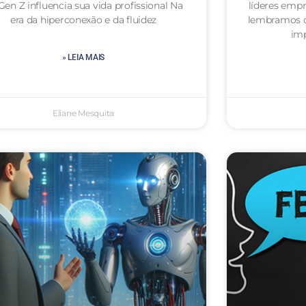
Gen Z influencia sua vida profissional Na
líderes emp
era da hiperconexão e da fluidez
lembramos d
im
» LEIA MAIS
Eliane Mesquita