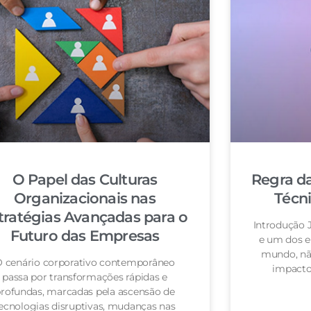
O Papel das Culturas
Regra da
Organizacionais nas
Técn
tratégias Avançadas para o
Introdução 
Futuro das Empresas
e um dos e
mundo, nã
 cenário corporativo contemporâneo
impacto
passa por transformações rápidas e
rofundas, marcadas pela ascensão de
ecnologias disruptivas, mudanças nas