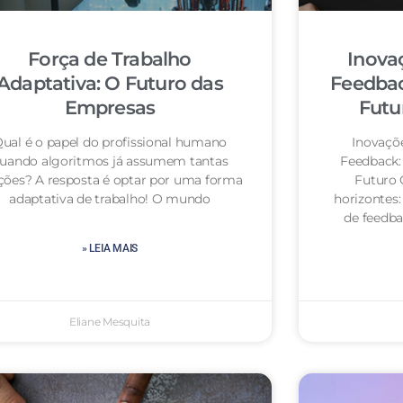
Força de Trabalho
Inova
Adaptativa: O Futuro das
Feedbac
Empresas
Futu
ual é o papel do profissional humano
Inovaçõ
uando algoritmos já assumem tantas
Feedback:
ções? A resposta é optar por uma forma
Futuro 
adaptativa de trabalho! O mundo
horizontes:
de feedba
» LEIA MAIS
Eliane Mesquita