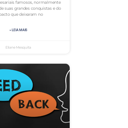
resariais famosos, normalmente
e suas grandes conquistas e do
pacto que deixaram no
» LEIA MAIS
Eliane Mesquita