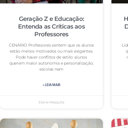
Geração Z e Educação:
H
Entenda as Críticas aos
D
Professores
CENÁRIO Professores sentem que os alunos
Lí
estão menos motivados ou mais exigentes.
q
Pode haver conflitos de estilo: alunos
querem maior autonomia e personalização;
escolas nem
» LEIA MAIS
Eliane Mesquita