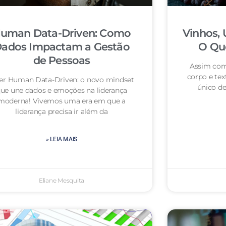
uman Data-Driven: Como
Vinhos, 
ados Impactam a Gestão
O Que
de Pessoas
Assim com
corpo e tex
der Human Data-Driven: o novo mindset
único de
ue une dados e emoções na liderança
moderna! Vivemos uma era em que a
liderança precisa ir além da
» LEIA MAIS
Eliane Mesquita