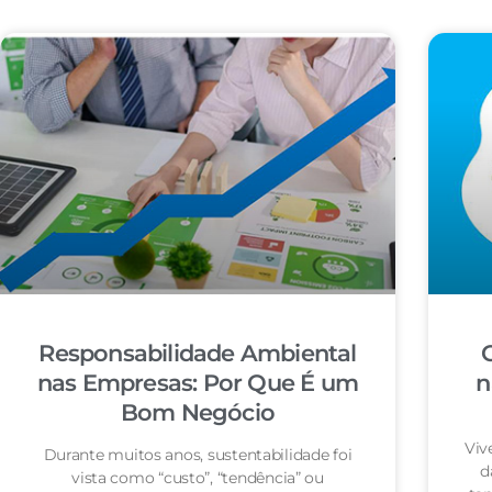
Responsabilidade Ambiental
nas Empresas: Por Que É um
n
Bom Negócio
Viv
Durante muitos anos, sustentabilidade foi
d
vista como “custo”, “tendência” ou