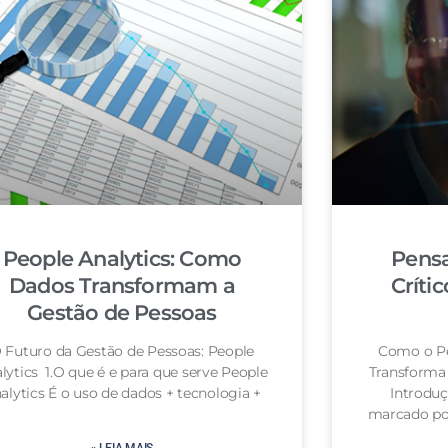
People Analytics: Como
Pensa
Dados Transformam a
Críti
Gestão de Pessoas
 Futuro da Gestão de Pessoas: People
Como o Pe
lytics 1.O que é e para que serve People
Transforma 
alytics É o uso de dados + tecnologia +
Introdu
marcado por
» LEIA MAIS