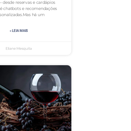
— desde reservas e cardápios
até chatbots e recomendações
sonalizadas.Mas há um
» LEIA MAIS
Eliane Mesquita