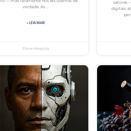
nto — mas raramente nos escutamos de
setores 
verdade. As …
digitais 
per
» LEIA MAIS
Eliane Mesquita