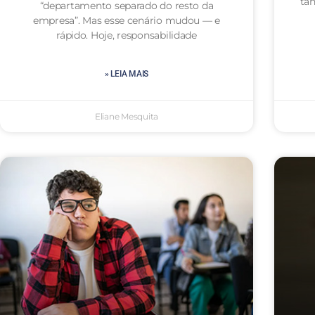
ta
“departamento separado do resto da
empresa”. Mas esse cenário mudou — e
rápido. Hoje, responsabilidade
» LEIA MAIS
Eliane Mesquita