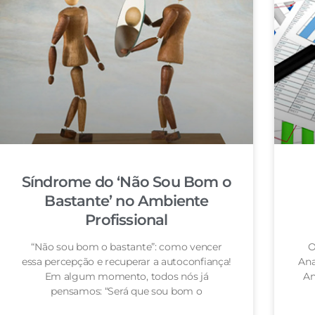
Síndrome do ‘Não Sou Bom o
Bastante’ no Ambiente
Profissional
“Não sou bom o bastante”: como vencer
O
essa percepção e recuperar a autoconfiança!
Ana
Em algum momento, todos nós já
An
pensamos: “Será que sou bom o