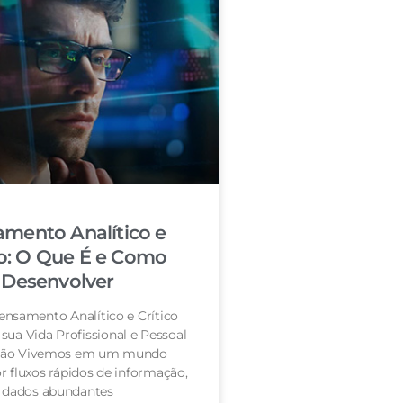
mento Analítico e
co: O Que É e Como
Desenvolver
nsamento Analítico e Crítico
sua Vida Profissional e Pessoal
ção Vivemos em um mundo
 fluxos rápidos de informação,
dados abundantes