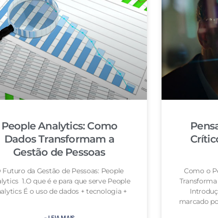
People Analytics: Como
Pensa
Dados Transformam a
Críti
Gestão de Pessoas
 Futuro da Gestão de Pessoas: People
Como o Pe
lytics 1.O que é e para que serve People
Transforma 
alytics É o uso de dados + tecnologia +
Introdu
marcado por
» LEIA MAIS