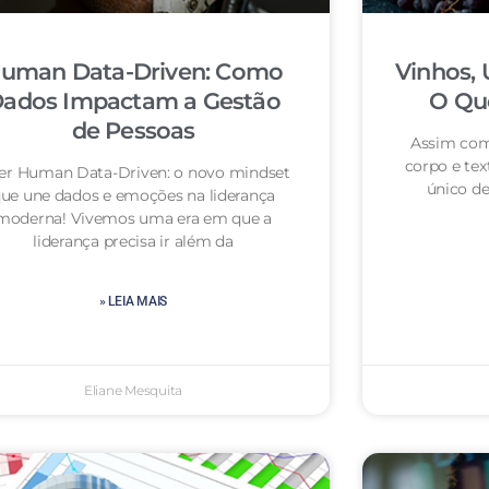
uman Data-Driven: Como
Vinhos, 
ados Impactam a Gestão
O Que
de Pessoas
Assim com
corpo e tex
der Human Data-Driven: o novo mindset
único de
ue une dados e emoções na liderança
moderna! Vivemos uma era em que a
liderança precisa ir além da
» LEIA MAIS
Eliane Mesquita