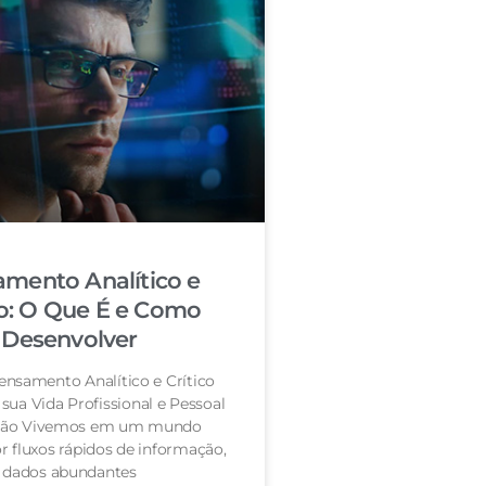
mento Analítico e
co: O Que É e Como
Desenvolver
nsamento Analítico e Crítico
sua Vida Profissional e Pessoal
ção Vivemos em um mundo
 fluxos rápidos de informação,
dados abundantes