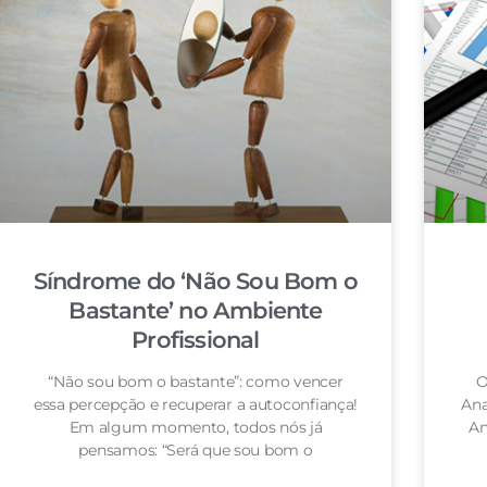
Síndrome do ‘Não Sou Bom o
Bastante’ no Ambiente
Profissional
“Não sou bom o bastante”: como vencer
O
essa percepção e recuperar a autoconfiança!
Ana
Em algum momento, todos nós já
An
pensamos: “Será que sou bom o