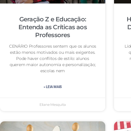
Geração Z e Educação:
H
Entenda as Críticas aos
D
Professores
CENÁRIO Professores sentem que os alunos
Lí
estão menos motivados ou mais exigentes.
q
Pode haver conflitos de estilo: alunos
querem maior autonomia e personalização;
escolas nem
» LEIA MAIS
Eliane Mesquita