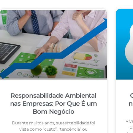
Responsabilidade Ambiental
nas Empresas: Por Que É um
n
Bom Negócio
Viv
Durante muitos anos, sustentabilidade foi
d
vista como “custo”, “tendência” ou