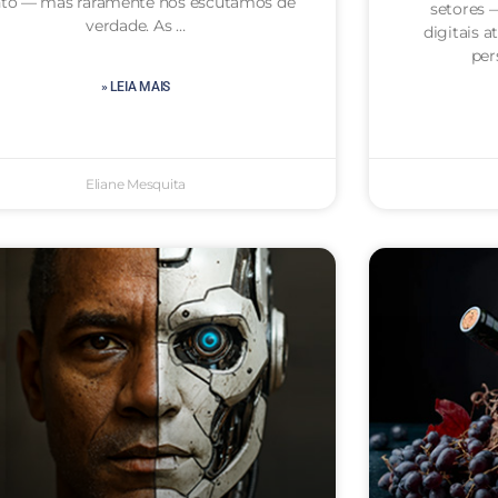
nto — mas raramente nos escutamos de
setores 
verdade. As …
digitais 
per
» LEIA MAIS
Eliane Mesquita