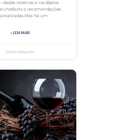
— desde reservas e cardápios
até chatbots e recomendações
sonalizadas.Mas há um
» LEIA MAIS
Eliane Mesquita