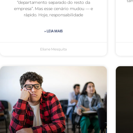
ta
“departamento separado do resto da
empresa”. Mas esse cenário mudou — e
rápido. Hoje, responsabilidade
» LEIA MAIS
Eliane Mesquita